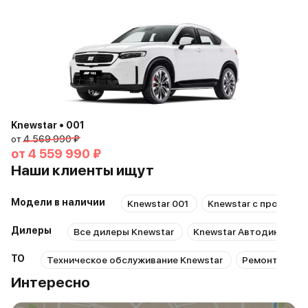
Knewstar • 001
от
4 569 990 ₽
от
4 559 990 ₽
Наши клиенты ищут
Модели в наличии
Knewstar 001
Knewstar с пробегом
Дилеры
Все дилеры Knewstar
Knewstar Автодин-Кама
ТО
Техническое обслуживание Knewstar
Ремонт Knews
Интересно