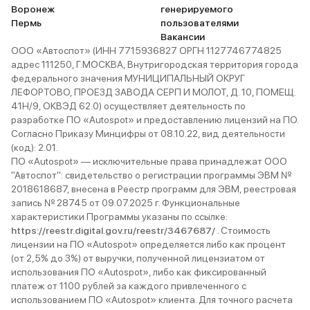
Воронеж
генерируемого
Пермь
пользователями
Вакансии
ООО «Автоспот» (ИНН 7715936827 ОРГН 1127746774825
адрес 111250, Г.МОСКВА, Внутригородская территория города
федерального значения МУНИЦИПАЛЬНЫЙ ОКРУГ
ЛЕФОРТОВО, ПРОЕЗД ЗАВОДА СЕРП И МОЛОТ, Д. 10, ПОМЕЩ.
41Н/9, ОКВЭД 62.0) осуществляет деятельность по
разработке ПО «Autospot» и предоставлению лицензий на ПО.
Согласно Приказу Минцифры от 08.10.22, вид деятельности
(код): 2.01.
ПО «Autospot» — исключительные права принадлежат ООО
"Автоспот": свидетельство о регистрации программы ЭВМ №
2018618687, внесена в Реестр программ для ЭВМ, реестровая
запись № 28745 от 09.07.2025 г. Функциональные
характеристики Программы указаны по ссылке:
https://reestr.digital.gov.ru/reestr/3467687/
. Стоимость
лицензии на ПО «Autospot» определяется либо как процент
(от 2,5% до 3%) от выручки, полученной лицензиатом от
использования ПО «Autospot», либо как фиксированный
платеж от 1100 рублей за каждого привлеченного с
использованием ПО «Autospot» клиента. Для точного расчета